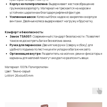
Корпус из полипропилена:
Выдерживает жесткое обращение
грузчиков в аэропорту. Материал не трескается на морозе и
устойчив к царапинам благодаря рифленой фактуре.
Усиленные шасси:
Колесный блок надежно закреплен в корпусе
винтами. Двойные колеса выдерживают нагрузку и брусчатку.
Комфорт и безопасность:
Замок TSA007:
Современный стандарт безопасности. Позволяет
таможне досмотреть багаж без взлома замка.
Ручки для переноски:
Две мягкие ручки (сверху и сбоку) для
удобного подъема по лестнице или укладки в багажник авто.
Организация внутри:
Разделитель на молнии, ремни-фиксаторы и
карманы для мелочей помогут аккуратно разложить вещи.
Материал: 100% Полипропилен
Цвет: Темно-серый
LxWxH: 26x44x65 mm