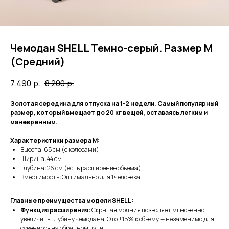
Чемодан SHELL Темно-серый. Размер M
(Средний)
7 490
р.
8 200
р.
Золотая середина для отпуска на 1-2 недели. Самый популярный
размер, который вмещает до 20 кг вещей, оставаясь легким и
маневренным.
Характеристики размера M:
Высота: 65 см (с колесами)
Ширина: 44 см
Глубина: 26 см (есть расширение объема)
Вместимость: Оптимально для 1 человека
Главные преимущества модели SHELL:
Функция расширения:
Скрытая молния позволяет мгновенно
увеличить глубину чемодана. Это +15% к объему — незаменимо для
сувениров на обратном пути.