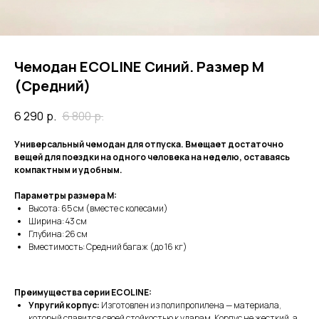
Чемодан ECOLINE Синий. Размер M
(Средний)
6 290
р.
6 800
р.
Универсальный чемодан для отпуска. Вмещает достаточно
вещей для поездки на одного человека на неделю, оставаясь
компактным и удобным.
Параметры размера M:
Высота: 65 см (вместе с колесами)
Ширина: 43 см
Глубина: 26 см
Вместимость: Средний багаж (до 16 кг)
Преимущества серии ECOLINE:
Упругий корпус:
Изготовлен из полипропилена — материала,
который славится своей стойкостью к ударам. Корпус не жесткий, а