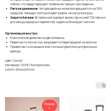
гибкий, что предотвращает появление трещин при падении.
Легкое движение:
Четыре двойных колесика вращаются на 360
градусов. Чемодан послушно едет рядом, не нагружая руку.
Защита багажа:
Встроенный кодовый замок с функцией TSA (важно
для международных перелетов) надежно блокирует молнии.
Организация внутри:
Классическое деление на две половины.
Левая часть полностью закрывается перегородкой на молнии.
Правая часть оснащена эластичными ремнями для фиксации
одежды.
Цвет: Синий
Материал: 100% Полипропилен
LxWxH: 26x44x65 mm
Размер
L