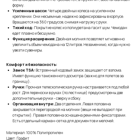
форму.
Усиленные шасси:
Четыре двойных колеса на усиленном
креплении. Они несъемные, надежно зафиксированы в корпусе.
Вращаются на 360 градусов, снимая нагрузку с руки.
Тихий ход:
Покрытие колес из полиуретана гасит шум. Чемодан
едет плавно и бесшумно.
Функция расширения:
Двойная молния позволяет мгновенно
увеличить объем чемодана на 12 литров. Незаменимо, когда нужно
увезти сувениры.
Комфорт и безопасность:
Замок TSA:
Встроенный кодовый замок защищает от взлома.
Имеет функцию таможенного досмотра (важно для полетов за
границу).
Ручки:
Прочная телескопическая ручка настраивается под любой
рост. Для переноски в руках (по лестнице) предусмотрены две
дополнительные ручки - сверху и сбоку.
Организация внутри:
Два отделения. Левая половина
закрывается перегородкой на молнии (вещи не выпадают при
открытии). Правая половина оснащена ремнями-фиксаторами.
Есть отдельный карман-сетка для документов и мелочей.
Материал: 100% Полипропилен
Цвет: Графит