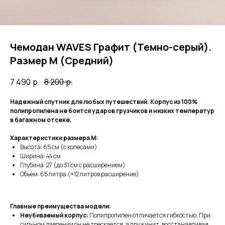
Чемодан WAVES Графит (Темно-серый).
Размер M (Средний)
7 490
р.
8 200
р.
Надежный спутник для любых путешествий. Корпус из 100%
полипропилена не боится ударов грузчиков и низких температур
в багажном отсеке.
Характеристики размера M:
Высота: 65 см (с колесами)
Ширина: 44 см
Глубина: 27 (до 31 см с расширением)
Объем: 65 литра (+12 литров расширение)
Главные преимущества модели:
Неубиваемый корпус:
Полипропилен отличается гибкостью. При
сильном давлении он не трескается, а пружинит, восстанавливая