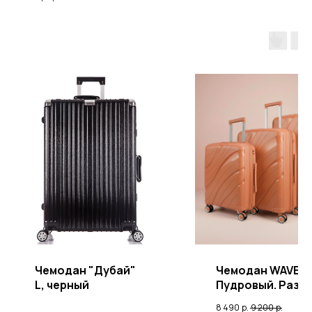
Р
Чемодан "Дубай"
Чемодан WAVES
L, черный
Пудровый. Разм
L (Большой)
8 490
р.
9 200
р.