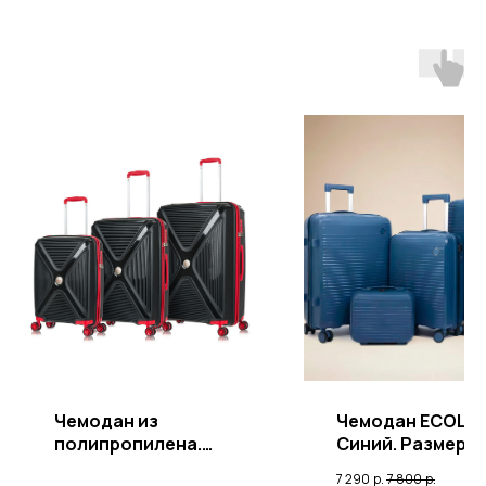
Р
Чемодан из
Чемодан ECOLIN
полипропилена.
Синий. Размер L
Черный
(Большой)
7 290
р.
7 800
р.