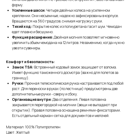
форму.
Усиленные шасси:
Четыре двойных колеса на усиленном
креплении. Они несъемные, надежно зафиксированы в корпусе.
Вращаются на 360 градусов, снимая нагрузку с руки.
Тихий ход:
Покрытие колес из полиуретана гасит шум. Чемодан
едет плавно и бесшумно.
Функция расширения:
Двойная молния позволяет мгновенно
увеличить объем чемодана на 12 литров. Незаменимо, когда нужно
увезти сувениры.
Комфорт и безопасность:
Замок TSA:
Встроенный кодовый замок защищает от взлома.
Имеет функцию таможенного досмотра (важно для полетов за
границу).
Ручки:
Прочная телескопическая ручка настраивается под любой
рост. Для переноски в руках (по лестнице) предусмотрены две
дополнительные ручки - сверху и сбоку.
Организация внутри:
Два отделения. Левая половина
закрывается перегородкой на молнии (вещи не выпадают при
открытии). Правая половина оснащена ремнями-фиксаторами.
Есть отдельный карман-сетка для документов и мелочей.
Материал: 100% Полипропилен
Цвет: Желтый