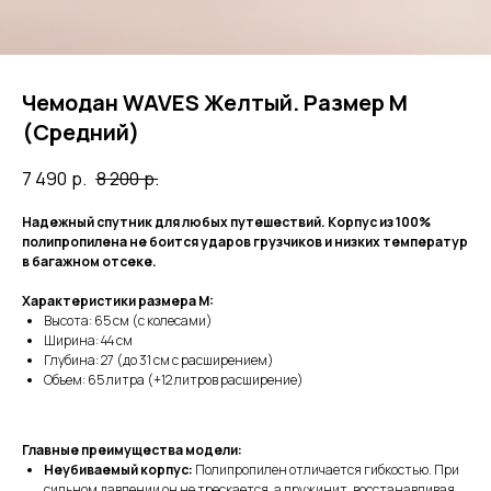
Чемодан WAVES Желтый. Размер M
(Средний)
7 490
р.
8 200
р.
Надежный спутник для любых путешествий. Корпус из 100%
полипропилена не боится ударов грузчиков и низких температур
в багажном отсеке.
Характеристики размера M:
Высота: 65 см (с колесами)
Ширина: 44 см
Глубина: 27 (до 31 см с расширением)
Объем: 65 литра (+12 литров расширение)
Главные преимущества модели:
Неубиваемый корпус:
Полипропилен отличается гибкостью. При
сильном давлении он не трескается, а пружинит, восстанавливая