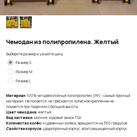
Чемодан из полипропилена. Желтый
Выберите размер и узнайте цену
Размер S
Размер M
Размер L
Материал:
100% четырехслойный полипропилен (PP) - самый прочный
материал. Не лопается, не трескается, колесное крепление не
ломается при падениях с большой высоты.
Цвет чемодана:
желтый
Вид застежки:
молния, кодовый замок TSA
Количество колёс:
4 сдвоенных колеса, вращаются на 360 градусов.
Свойства корпуса:
ударопрочный корпус, влагозащищенный корпус